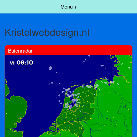
Menu +
Kristelwebdesign.nl
Buienradar