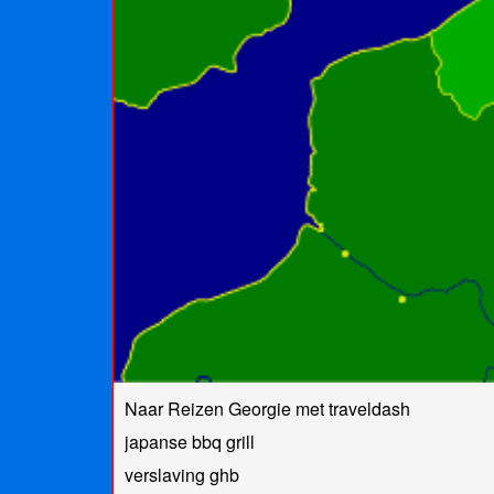
Naar Reizen Georgie met traveldash
japanse bbq grill
verslaving ghb