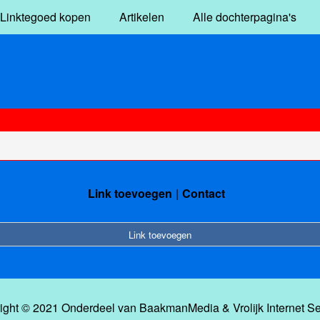
Linktegoed kopen
Artikelen
Alle dochterpagina's
Link toevoegen
Contact
Link toevoegen
ight © 2021 Onderdeel van
BaakmanMedia
&
Vrolijk Internet S