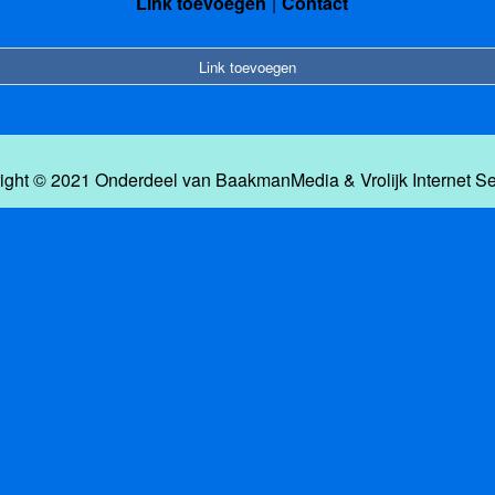
Link toevoegen
Contact
Link toevoegen
ight © 2021 Onderdeel van
BaakmanMedia
&
Vrolijk Internet S